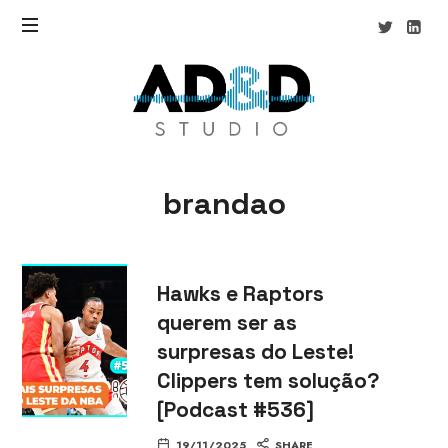
AD&D
Studio
brandao
Hawks e Raptors
querem ser as
surpresas do Leste!
Clippers tem solução?
[Podcast #536]
19/11/2025
SHARE