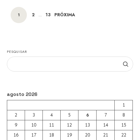
Posts
PAGE
PAGE
2
13
PRÓXIMA
PAGE
1
…
navigation
PESQUISAR
agosto 2026
1
2
3
4
5
6
7
8
9
10
11
12
13
14
15
16
17
18
19
20
21
22