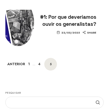
#1: Por que deveríamos
ouvir os generalistas?
22/05/2025
SHARE
Posts
PAGE
PAGE
ANTERIOR
1
4
PAGE
…
5
navigation
PESQUISAR