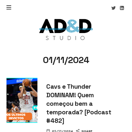
AD&D
Studio
01/11/2024
Cavs e Thunder
DOMINAM! Quem
começou bem a
temporada? [Podcast
#482]
01/11/2024
SHARE